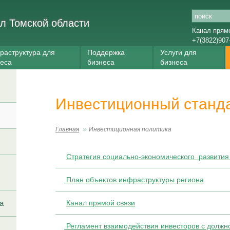
л Томской области
Канал прям
+7(3822)907
раструктура для
Поддержка
Услуги для
неса
бизнеса
бизнеса
Инвестиционный станд
Главная
Инвестиционная политика
Стратегия социально-экономического развития
План объектов инфраструктуры региона
а
Канал прямой связи
Регламент взаимодействия инвесторов с должн