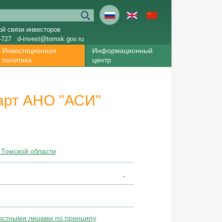
ой связи инвесторов
-727
d-invest@tomsk.gov.ru
Инвестиционная
Информационный
политика
центр
арт АНО "АСИ"
 Томской области
остными лицами по принципу