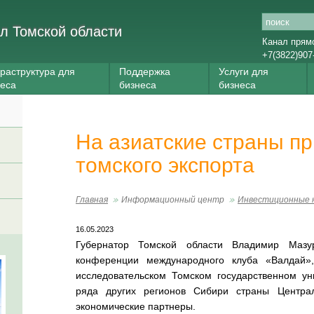
л Томской области
Канал прям
+7(3822)907
раструктура для
Поддержка
Услуги для
неса
бизнеса
бизнеса
На азиатские страны п
томского экспорта
Главная
Информационный центр
Инвестиционные 
16.05.2023
Губернатор Томской области Владимир Мазур
конференции международного клуба «Валдай»
исследовательском Томском государственном ун
ряда других регионов Сибири страны Центра
экономические партнеры.