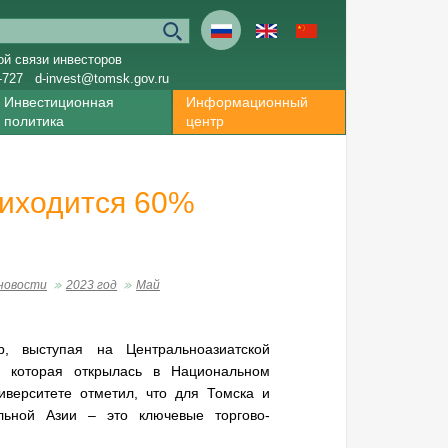
ой связи инвесторов
-727
d-invest@tomsk.gov.ru
Инвестиционная
Информационный
политика
центр
риходится 60%
новости
2023 год
Май
, выступая на Центральноазиатской
, которая открылась в Национальном
иверситете отметил, что для Томска и
льной Азии – это ключевые торгово-