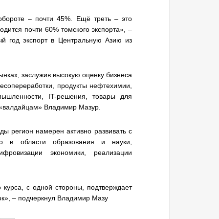
бороте – почти 45%. Ещё треть – это
одится почти 60% томского экспорта», –
ый год экспорт в Центральную Азию из
ынках, заслужив высокую оценку бизнеса
лесопереработки, продукты нефтехимии,
мышленности, IT-решения, товары для
л «валдайцам» Владимир Мазур.
ды регион намерен активно развивать с
тво в области образования и науки,
фровизации экономики, реализации
 курса, с одной стороны, подтверждает
ок», – подчеркнул Владимир Мазу