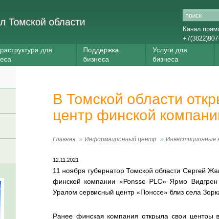
л Томской области
Канал прям
+7(3822)907
раструктура для
Поддержка
Услуги для
неса
бизнеса
бизнеса
В Томской области отк
центр финской компани
Главная
Информационный центр
Инвестиционные 
12.11.2021
11 ноября губернатор Томской области Сергей Жв
финской компании «Роnsse PLC» Ярмо Видгрен 
Уралом сервисный центр «Понссе» близ села Зорк
Ранее финская компания открыла свои центры в