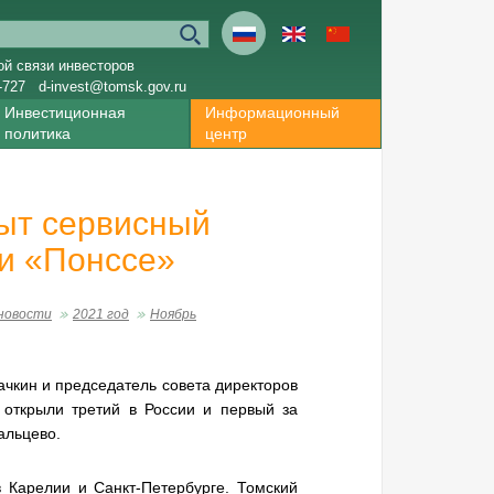
ой связи инвесторов
-727
d-invest@tomsk.gov.ru
Инвестиционная
Информационный
политика
центр
рыт сервисный
и «Понссе»
новости
2021 год
Ноябрь
ачкин и председатель совета директоров
открыли третий в России и первый за
альцево.
 Карелии и Санкт-Петербурге. Томский