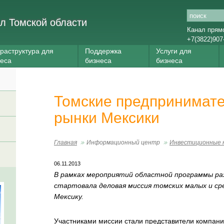
л Томской области
Канал прям
+7(3822)907
раструктура для
Поддержка
Услуги для
неса
бизнеса
бизнеса
Томские предпринимат
рынки Мексики
Главная
Информационный центр
Инвестиционные 
06.11.2013
В рамках мероприятий областной программы р
стартовала деловая миссия томских малых и ср
Мексику.
Участниками миссии стали представители компани