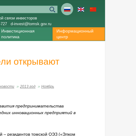
ой связи инвесторов
-727
d-invest@tomsk.gov.ru
Инвестиционная
Информационный
политика
центр
ели открывают
новости
2013 год
Ноябрь
азвития предпринимательства
едних инновационных предприятий в
й – резидентов томской ОЭЗ («Элком