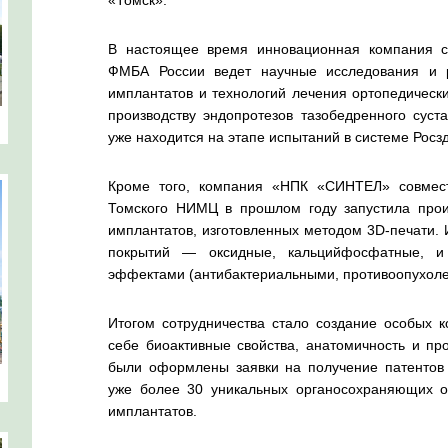
«Томск».
В настоящее время инновационная компания 
ФМБА России ведет научные исследования и р
имплантатов и технологий лечения ортопедическ
производству эндопротезов тазобедренного сус
уже находится на этапе испытаний в системе Росз
Кроме того, компания «НПК «СИНТЕЛ» совмес
Томского НИМЦ в прошлом году запустила прои
имплантатов, изготовленных методом 3D-печати.
покрытий — оксидные, кальцийфосфатные, и
эффектами (антибактериальными, противоопухол
Итогом сотрудничества стало создание особых к
себе биоактивные свойства, анатомичность и про
были оформлены заявки на получение патентов 
уже более 30 уникальных органосохраняющих о
имплантатов.