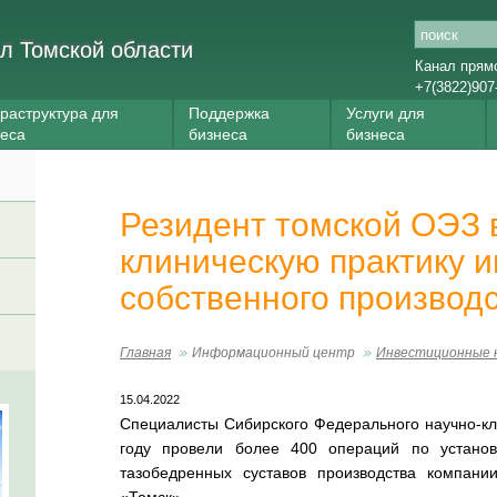
л Томской области
Канал прям
+7(3822)907
раструктура для
Поддержка
Услуги для
неса
бизнеса
бизнеса
Резидент томской ОЭЗ 
клиническую практику 
собственного производ
Главная
Информационный центр
Инвестиционные 
15.04.2022
Специалисты Сибирского Федерального научно-кл
году провели более 400 операций по установ
тазобедренных суставов производства компа