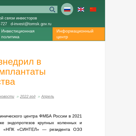
ой связи инвесторов
-727
d-invest@tomsk.gov.ru
Инвестиционная
Информационный
политика
центр
внедрил в
имплантаты
ства
новости
2022 год
Апрель
инического центра ФМБА России в 2021
ке эндопротезов крупных коленных и
нии «НПК «СИНТЕЛ» — резидента ОЭЗ