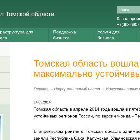
л Томской области
Канал прям
+7(3822)907
раструктура для
Поддержка
Услуги для
неса
бизнеса
бизнеса
Томская область вошла 
максимально устойчивы
Главная
Информационный центр
Инвестиционные 
14.05.2014
Томская область в апреле 2014 года вошла в пят
устойчивых регионов России, по версии Фонда «Пе
В апрельском рейтинге Томская область занимае
заняли Республика Саха, Калужская, Ульяновская 