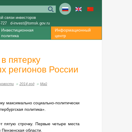
ой связи инвесторов
-727
d-invest@tomsk.gov.ru
Инвестиционная
Информационный
политика
центр
в пятерку
х регионов России
новости
2014 год
Май
ерку максимально социально-политически
тербургская политика».
т пятую строчку. Первые четыре места
и Пензенская области.