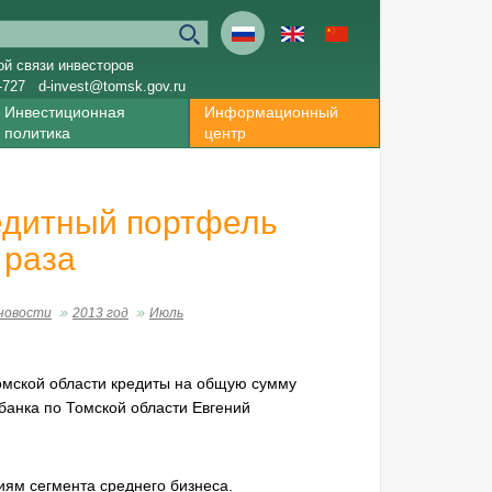
ой связи инвесторов
-727
d-invest@tomsk.gov.ru
Инвестиционная
Информационный
политика
центр
редитный портфель
 раза
новости
2013 год
Июль
Томской области кредиты на общую сумму
банка по Томской области Евгений
иям сегмента среднего бизнеса.