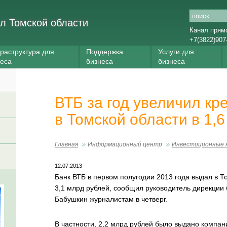
л Томской области
Канал прям
+7(3822)907
раструктура для
Поддержка
Услуги для
неса
бизнеса
бизнеса
ВТБ за год увеличил к
в Томской области в 1,6
Главная
Информационный центр
Инвестиционные 
12.07.2013
Банк ВТБ в первом полугодии 2013 года выдал в 
3,1 млрд рублей, сообщил руководитель дирекции 
Бабушкин журналистам в четверг.
В частности, 2,2 млрд рублей было выдано компан