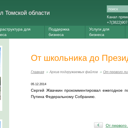
л Томской области
Канал прям
+7(3822)907
раструктура для
Поддержка
Услуги для
неса
бизнеса
бизнеса
От школьника до Прези
Главная
Архив подгружаемых файлов
От первого ли
05.12.2014
Сергей Жвачкин прокомментировал ежегодное п
Путина Федеральному Собранию.
От первого