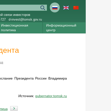
ой связи инвесторов
-727
d-invest@tomsk.gov.ru
Инвестиционная
Информационный
политика
центр
дента
ца
ослание Президента России Владимира
Источник:
gubernator.tomsk.ru
 лица