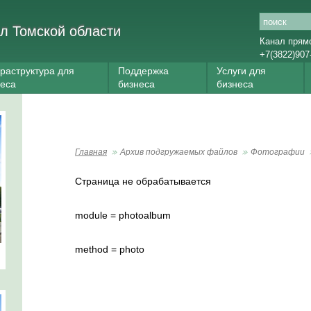
л Томской области
Канал прям
+7(3822)907
раструктура для
Поддержка
Услуги для
неса
бизнеса
бизнеса
Главная
Архив подгружаемых файлов
Фотографии
Страница не обрабатывается
module = photoalbum
method = photo