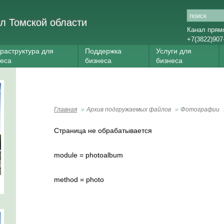
л Томской области
Канал прям
+7(3822)907
раструктура для
Поддержка
Услуги для
неса
бизнеса
бизнеса
Главная
Архив подгружаемых файлов
Фотографии
Страница не обрабатывается
module = photoalbum
method = photo