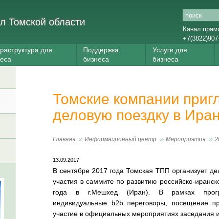
л Томской области
Канал прям
+7(3822)907
раструктура для
Поддержка
Услуги для
неса
бизнеса
бизнеса
Томские компании приг
деловую поездку в Ира
Главная
Информационный центр
Мероприятия
2
13.09.2017
В сентябре 2017 года Томская ТПП организует де
участия в саммите по развитию российско-иранск
года в г.Мешхед (Иран). В рамках прог
индивидуальные b2b переговоры, посещение пр
участие в официальных мероприятиях заседания 