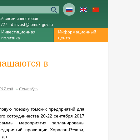
ой связи инвесторов
-727
d-invest@tomsk.gov.ru
Инвестиционная
Информационный
политика
центр
лашаются в
н
017 год
Сентябрь
ловую поездку томских предприятий для
ого сотрудничества 20-22 сентября 2017
раммы мероприятия запланированы
едприятий провинции Хорасан-Резави,
и др.