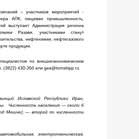
омпаний – участников мероприятий -
фера АПК, пищевая промышленность,
тий выступает Администрация региона
номики Разави, участниками станут
оительства, нефтехимии, нефтегазового
орте продукции.
специалистом по внешнеэкономическим
. (3822) 430-350 или gea@tomsktpp.ru.
овинций
Исламской Республики Иран
,
ны. Численность населения — около 6
род
Мешхе
д
— второй по численности
втомобильная, электротехническая,