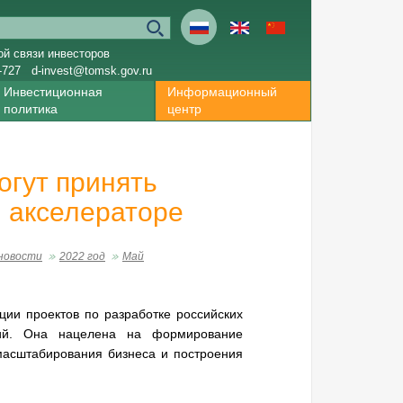
ой связи инвесторов
-727
d-invest@tomsk.gov.ru
Инвестиционная
Информационный
политика
центр
огут принять
 акселераторе
новости
2022 год
Май
ии проектов по разработке российских
ий. Она нацелена на формирование
масштабирования бизнеса и построения