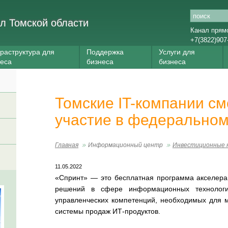
л Томской области
Канал прям
+7(3822)907
раструктура для
Поддержка
Услуги для
неса
бизнеса
бизнеса
Томские IT-компании см
участие в федеральном
Главная
Информационный центр
Инвестиционные 
11.05.2022
«Спринт» — это бесплатная программа акселерац
решений в сфере информационных технолог
управленческих компетенций, необходимых для 
системы продаж ИТ-продуктов.