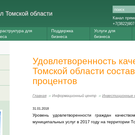
л Томской области
Канал прям
+7(3822)907
раструктура для
Поддержка
Услуги для
неса
бизнеса
бизнеса
Удовлетворенность каче
Томской области соста
процентов
Главная
Информационный центр
Инвестиционные 
31.01.2018
Уровень удовлетворенности граждан качество
муниципальных услуг в 2017 году на территории Т