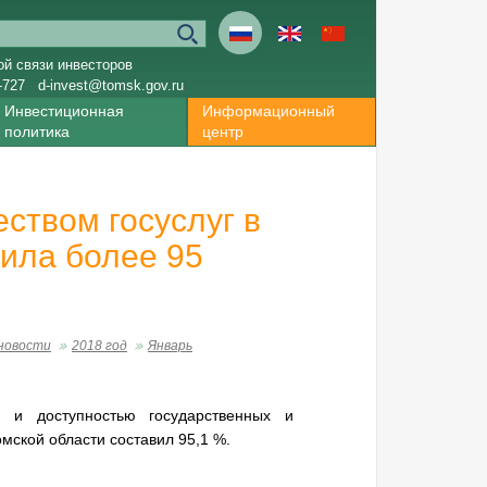
ой связи инвесторов
-727
d-invest@tomsk.gov.ru
Инвестиционная
Информационный
политика
центр
ством госуслуг в
вила более 95
новости
2018 год
Январь
м и доступностью государственных и
омской области составил 95,1 %.