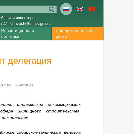
ой связи инвесторов
-727
d-invest@tomsk.gov.ru
Инвестиционная
Информационный
политика
центр
ит делегация
014 год
Октябрь
тели итальянских некоммерческих
сфере жилищного строительства,
T-технологиях
.
сибирске
сибирско-итальянском
деловом