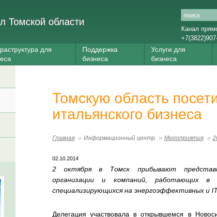
л Томской области
Канал прям
+7(3822)907
раструктура для
Поддержка
Услуги для
неса
бизнеса
бизнеса
Томскую область посет
итальянского бизнеса
Главная
Информационный центр
Мероприятия
2
02.10.2014
2 октября в Томск прибывают представи
организации и компаний, работающих в 
специализирующихся на энергоэффективных и
I
Делегация участвовала в открывшемся в Ново