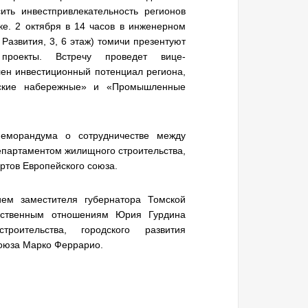
ть инвестпривлекательность регионов
ке. 2 октября в 14 часов в инженерном
Развития, 3, 6 этаж) томичи презентуют
е проекты. Встречу проведет
вице-
ен инвестиционный потенциал региона,
мские набережные» и «Промышленные
меморандума о сотрудничестве между
епартаментом жилищного строительства,
ертов Европейского союза.
ем заместителя губернатора Томской
ественным отношениям Юрия Гурдина
оительства, городского развития
союза Марко Феррарио.