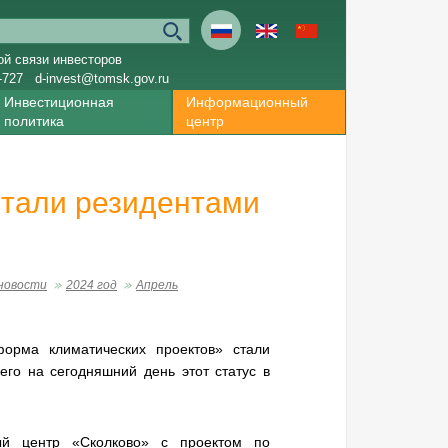
ой связи инвесторов
-727
d-invest@tomsk.gov.ru
Инвестиционная
Информационный
политика
центр
стали резидентами
новости
2024 год
Апрель
рма климатических проектов» стали
го на сегодняшний день этот статус в
 центр «Сколково» с проектом по