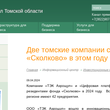
л Томской области
Канал прям
+7(3822)907
раструктура для
Поддержка
Услуги для
неса
бизнеса
бизнеса
Две томские компании 
«Сколково» в этом году
Главная
Информационный центр
Инвестиционные 
09.04.2024
Компании «ТЭК Аэрощуп» и «Цифровая платфо
резидентами фонда «Сколково» в 2024 году. Все
регионе имеют 42 предприятия.
ООО «ТЭК Аэрощуп» вошло в инновационный