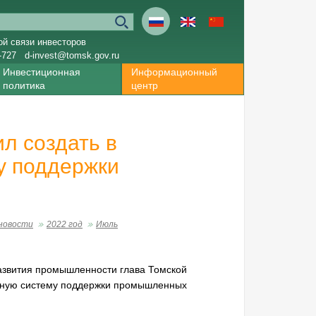
ой связи инвесторов
-727
d-invest@tomsk.gov.ru
Инвестиционная
Информационный
политика
центр
л создать в
у поддержки
новости
2022 год
Июль
азвития промышленности глава Томской
диную систему поддержки промышленных