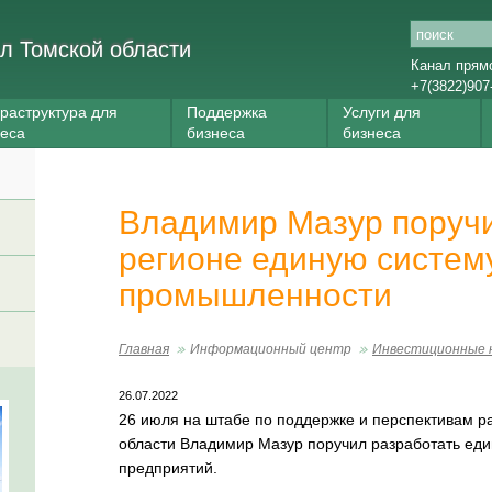
л Томской области
Канал прям
+7(3822)907
раструктура для
Поддержка
Услуги для
неса
бизнеса
бизнеса
Владимир Мазур поручи
регионе единую систем
промышленности
Главная
Информационный центр
Инвестиционные 
26.07.2022
26 июля на штабе по поддержке и перспективам р
области Владимир Мазур поручил разработать е
предприятий.