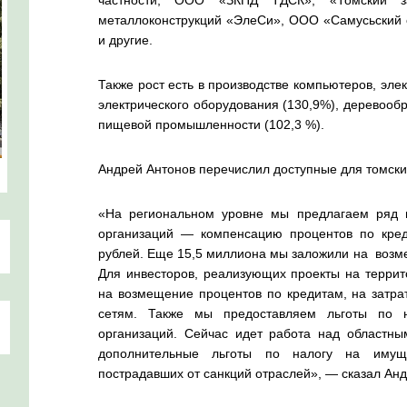
частности, ООО «ЗКПД ТДСК», «Томский за
металлоконструкций «ЭлеСи», ООО «Самусьский 
и другие.
Также рост есть в производстве компьютеров, эле
электрического оборудования (130,9%), деревообр
пищевой промышленности (102,3 %).
Андрей Антонов перечислил доступные для томск
«На региональном уровне мы предлагаем ряд 
организаций — компенсацию процентов по кре
рублей. Еще 15,5 миллиона мы заложили на возме
Для инвесторов, реализующих проекты на террит
на возмещение процентов по кредитам, на затра
сетям. Также мы предоставляем льготы по 
организаций. Сейчас идет работа над областны
дополнительные льготы по налогу на имущ
пострадавших от санкций отраслей», — сказал Анд