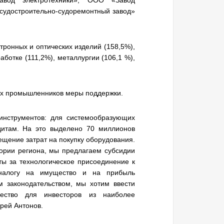
вод электротехники», ООО «Завод
судостроительно-судоремонтный завод»
ктронных и оптических изделий (158,5%),
аботке (111,2%), металлургии (106,1 %),
их промышленников меры поддержки.
инструментов: для системообразующих
дитам. На это выделено 70 миллионов
щение затрат на покупку оборудования.
ории региона, мы предлагаем субсидии
ты за технологическое присоединение к
налогу на имущество и на прибыль
м законодательством, мы хотим ввести
ество для инвесторов из наиболее
рей Антонов.