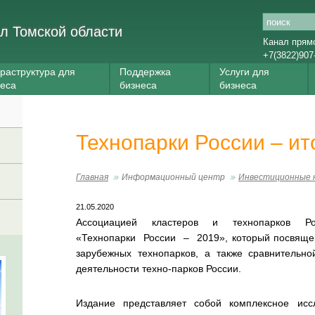
л Томской области
Канал прям
+7(3822)907
раструктура для
Поддержка
Услуги для
неса
бизнеса
бизнеса
Технопарки России – ит
Главная
Информационный центр
Инвестиционные 
21.05.2020
Ассоциацией кластеров и технопарков Рос
«Технопарки России – 2019», который посвящен
зарубежных технопарков, а также сравнительно
деятельности техно-парков России.
Издание представляет собой комплексное исс