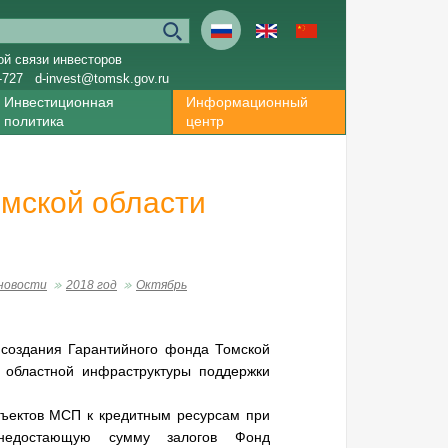
ой связи инвесторов
-727
d-invest@tomsk.gov.ru
Инвестиционная
Информационный
политика
центр
мской области
новости
2018 год
Октябрь
 создания Гарантийного фонда Томской
 областной инфраструктуры поддержки
бъектов МСП к кредитным ресурсам при
 недостающую сумму залогов Фонд