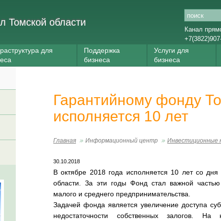
л Томской области
Канал прям
+7(3822)907
раструктура для
Поддержка
Услуги для
неса
бизнеса
бизнеса
Гарантийному фонду То
исполняется 10 лет
Главная
Информационный центр
Инвестиционные 
30.10.2018
В октябре 2018 года исполняется 10 лет со дня
области. За эти годы Фонд стал важной частью
малого и среднего предпринимательства.
Задачей фонда является увеличение доступа су
недостаточности собственных залогов. На