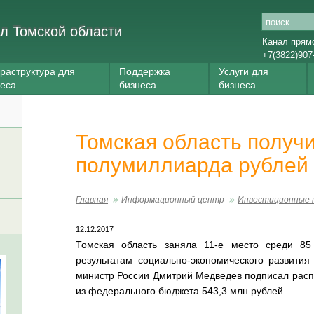
л Томской области
Канал прям
+7(3822)907
раструктура для
Поддержка
Услуги для
неса
бизнеса
бизнеса
Томская область получ
полумиллиарда рублей 
Главная
Информационный центр
Инвестиционные 
12.12.2017
Томская область заняла 11-е место среди 85
результатам социально-экономического развития
министр России Дмитрий Медведев подписал расп
из федерального бюджета 543,3 млн рублей.