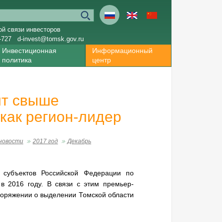
ой связи инвесторов
-727
d-invest@tomsk.gov.ru
Инвестиционная
Информационный
политика
центр
ит свыше
как регион-лидер
новости
2017 год
Декабрь
 субъектов Российской Федерации по
 в 2016 году. В связи с этим премьер-
оряжении о выделении Томской области