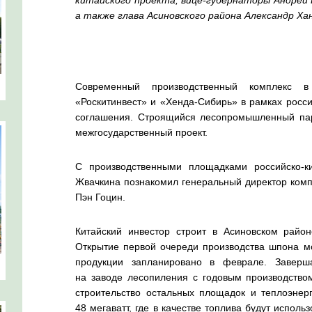
китайского
проекта,
вице-губернаторы
Андрей 
а также глава Асиновского района Александр Ха
Современный производственный комплекс в
«Роскитинвест» и «
Хенда-Сибирь
» в рамках
росси
соглашения. Строящийся лесопромышленный па
межгосударственный проект.
С производственными площадками
российско-к
Жвачкина познакомил генеральный директор комп
Пэн Гоцин.
Китайский инвестор строит в Асиновском райо
Открытие первой очереди производства шпона м
продукции запланировано в феврале. Завер
на заводе лесопиления с годовым производство
строительство остальных площадок и теплоэнер
48 мегаватт, где в качестве топлива будут испол