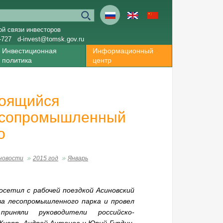
ой связи инвесторов
-727
d-invest@tomsk.gov.ru
Инвестиционная
Информационный
политика
центр
роящийся
лесопромышленный
о
новости
2015 год
Январь
сетил с рабочей поездкой Асиновский
ва лесопромышленного парка и провел
приняли руководители
российско-