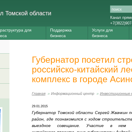
л Томской области
Канал прям
+7(3822)907
раструктура для
Поддержка
Услуги для
неса
бизнеса
бизнеса
Губернатор посетил ст
российско-китайский 
комплекс в городе Асин
Главная
Информационный центр
Инвестиционные 
29.01.2015
Губернатор Томской области Сергей Жвачкин по
район, где познакомился с ходом строительст
выездное совещание. Участие в нем 