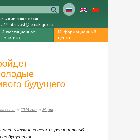
ой связи инвесторов
-727
d-invest@tomsk.gov.ru
Инвестиционная
Информационный
политика
центр
ройдет
Молодые
вого будущего
новости
2014 год
Март
практическая сессия и региональный
вого будущего».