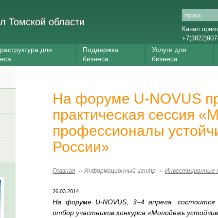
л Томской области
Канал прям
+7(3822)907
раструктура для
Поддержка
Услуги для
неса
бизнеса
бизнеса
На форуме U-NOVUS п
практическая сессия «
профессионалы устойчи
России»
Главная
Информационный центр
Инвестиционные 
26.03.2014
На форуме
U-NOVUS
,
3–4
апреля, состоится 
отбор участников конкурса «Молодежь устойчи