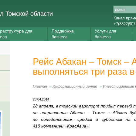
л Томской области
Канал прям
+7(3822)907
раструктура для
Поддержка
Услуги для
неса
бизнеса
бизнеса
Рейс Абакан – Томск – 
выполняться три раза 
Главная
Информационный центр
Инвестиционные 
28.04.2014
28 апреля, в томский аэропорт прибыл первый п
по направлению Абакан – Томск – Абакан бу
по понедельникам, средам и субботам на 
410
компанией «КрасАвиа».