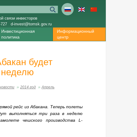
ой связи инвесторов
-727
d-invest@tomsk.gov.ru
Инвестиционная
Информационный
политика
центр
Абакан будет
в неделю
новости
2014 год
Апрель
рямой рейс из Абакана. Теперь полеты
дут выполняться три раза в неделю
самолете чешского производства
L-