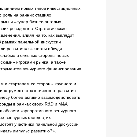
 влиянием новых типов инвестиционных
ю роль на ранних стадиях
рмы и «супер бизнес-ангелы»,
воих резидентов. Стратегические
зменения, влияя на то, как выглядит
В рамках панельной дискуссии
ли развития» эксперты обсудят
, слабые и сильные стороны новых
ескими» игроками рынка, а также
струментов венчурного финансирования.
 и стартапам со стороны крупного и
нструмент стратегического развития –
несу более активно взаимодействовать
фонды в рамках своих R&D и M&A
в области корпоративного венчурного
ых венчурных фондов, их
мотрят участники панельной дискуссии
ридать импульс развитию?».