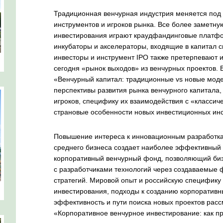
Традиционная венчурная индустрия меняется под
инструментов и игроков рынка. Все более заметну
инвестирования играют краудфандинговые платфо
инкубаторы и акселераторы, входящие в капитал с
инвесторы и инструмент IPO также претерпевают и
сегодня «рынок выходов» из венчурных проектов. 
«Венчурный капитал: традиционные vs новые моде
перспективы развития рынка венчурного капитала
игроков, специфику их взаимодействия с «классич
страновые особенности новых инвестиционных ин
Повышение интереса к инновационным разработкам
среднего бизнеса создает наиболее эффективный и
корпоративный венчурный фонд, позволяющий биз
с разработчиками технологий через создаваемые 
стратегий. Мировой опыт и российскую специфику 
инвестирования, подходы к созданию корпоративн
эффективность и пути поиска новых проектов расс
«Корпоративное венчурное инвестирование: как п