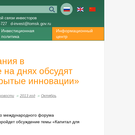
ой связи инвесторов
-727
d-invest@tomsk.gov.ru
Инвестиционная
Информационный
политика
центр
ания в
 на днях обсудят
крытые инновации»
новости
2013 год
Октябрь
ого международного форума
пройдет обсуждение темы «Капитал для