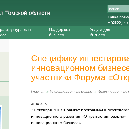
л Томской области
Канал прям
+7(3822)907
раструктура для
Поддержка
Услуги для
неса
бизнеса
бизнеса
Специфику инвестиров
инновационном бизнесе
участники Форума «От
Главная
Информационный центр
Инвестиционные 
31.10.2013
31 октября 2013 в рамках программы II Московск
инновационного развития «Открытые инновации» 
инновационного бизнеса»