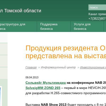
л Томской области
Канал прям
+7(3822)907
раструктура для
Поддержка
Услуги для
неса
бизнеса
бизнеса
Продукция резидента О
представлена на выстав
Главная
Информационный центр
Инвестиционные 
09.04.2013
Сольвейг Мультимедиа
на конференции NAB 2
SolveigMM ZOND 265
– первый в мире HEVC/H.265
для разработки H.265-совместимого программного
Выставка
NAB Show 2013
будет проходить с 8 по 