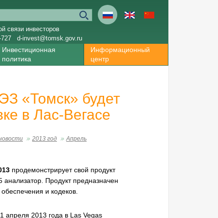
ой связи инвесторов
-727
d-invest@tomsk.gov.ru
Инвестиционная
Информационный
политика
центр
ЭЗ «Томск» будет
ке в Лас-Вегасе
новости
2013 год
Апрель
013
продемонстрирует свой продукт
 анализатор. Продукт предназначен
 обеспечения и кодеков.
11 апреля 2013 года в Las Vegas