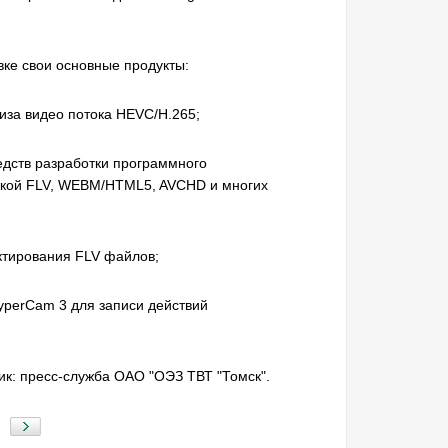
вке свои основные продукты:
иза видео потока HEVC/H.265;
едств разработки программного
жкой FLV, WEBM/HTML5, AVCHD и многих
актирования FLV файлов;
perCam 3 для записи действий
ик: пресс-служба ОАО "ОЭЗ ТВТ "Томск".