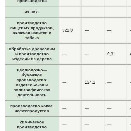
производства
из них:
производство
пищевых продуктов,
322,0
—
—
включая напитки и
табака
обработка древесины
и производство
—
—
0,3
изделий из дерева
целлюлозно—
бумажное
производство;
—
124,1
—
издательская и
полиграфическая
деятельность
производство кокса
—
—
—
нефтепродуктов
химическое
—
—
—
производство