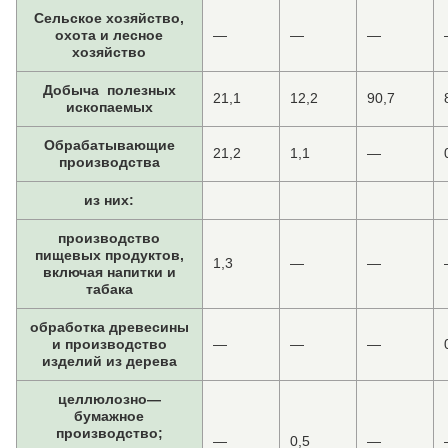
Сельское хозяйство,
охота и лесное
—
—
—
хозяйство
Добыча полезных
21,1
12,2
90,7
ископаемых
Обрабатывающие
21,2
1,1
—
производства
из них:
производство
пищевых продуктов,
1,3
—
—
включая напитки и
табака
обработка древесины
и производство
—
—
—
изделий из дерева
целлюлозно—
бумажное
производство;
—
0,5
—