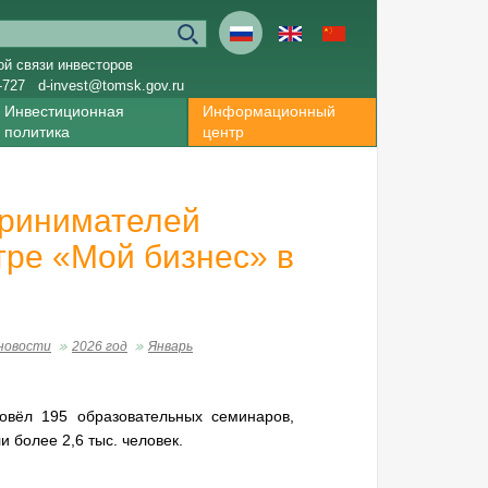
ой связи инвесторов
-727
d-invest@tomsk.gov.ru
Инвестиционная
Информационный
политика
центр
принимателей
тре «Мой бизнес» в
новости
2026 год
Январь
овёл 195 образовательных семинаров,
и более 2,6 тыс. человек.