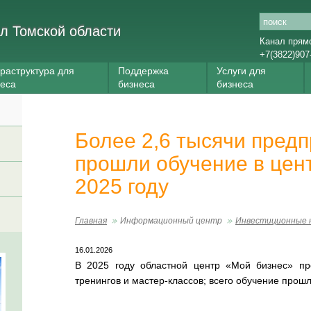
л Томской области
Канал прям
+7(3822)907
раструктура для
Поддержка
Услуги для
неса
бизнеса
бизнеса
Более 2,6 тысячи пред
прошли обучение в цен
2025 году
Главная
Информационный центр
Инвестиционные 
16.01.2026
В 2025 году областной центр «Мой бизнес» пр
тренингов и мастер-классов; всего обучение прошл