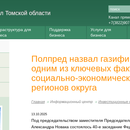
л Томской области
Канал прям
+7(3822)907
раструктура для
Поддержка
Услуги для
неса
бизнеса
бизнеса
Полпред назвал газиф
одним из ключевых фак
социально-экономическ
регионов округа
Главная
Информационный центр
Инвестиционные 
13.10.2025
Под председательством заместителя Председател
Александра Новака состоялось 40-е заседание Фе