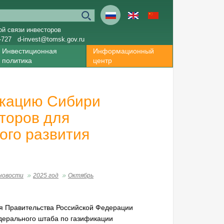
ой связи инвесторов
-727
d-invest@tomsk.gov.ru
Инвестиционная
Информационный
политика
центр
икацию Сибири
торов для
ого развития
новости
2025 год
Октябрь
я Правительства Российской Федерации
дерального штаба по газификации