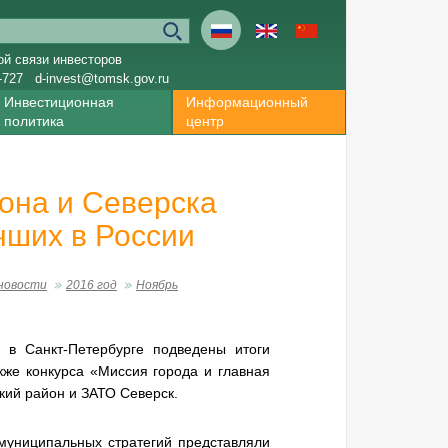
ой связи инвесторов
-727
d-invest@tomsk.gov.ru
Инвестиционная
Информационный
политика
центр
йона и Северска
чших в России
новости
2016 год
Ноябрь
 в Санкт-Петербурге подведены итоги
кже конкурса «Миссия города и главная
кий район и ЗАТО Северск.
муниципальных стратегий представляли