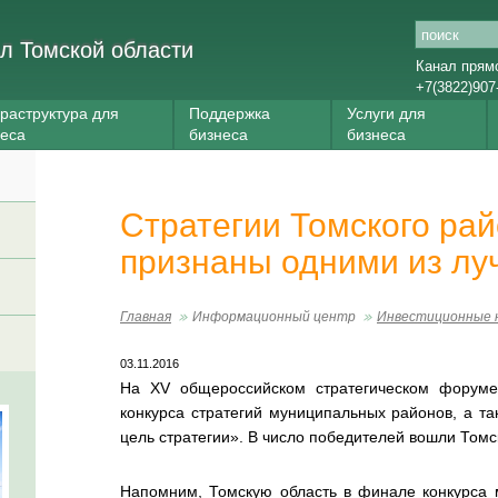
л Томской области
Канал прям
+7(3822)907
раструктура для
Поддержка
Услуги для
неса
бизнеса
бизнеса
Стратегии Томского ра
признаны одними из лу
Главная
Информационный центр
Инвестиционные 
03.11.2016
На XV общероссийском стратегическом форуме
конкурса стратегий муниципальных районов, а та
цель стратегии». В число победителей вошли Томс
Напомним, Томскую область в финале конкурса 