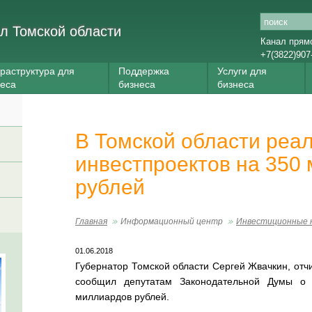
л Томской области
Канал прям
+7(3822)907
раструктура для
Поддержка
Услуги для
неса
бизнеса
бизнеса
В Томской области реал
инвестпроектов на 350
рублей
Главная
Информационный центр
Инвестиционные 
01.06.2018
Губернатор Томской области Сергей Жвачкин, отчи
сообщил депутатам Законодательной Думы о
миллиардов рублей.