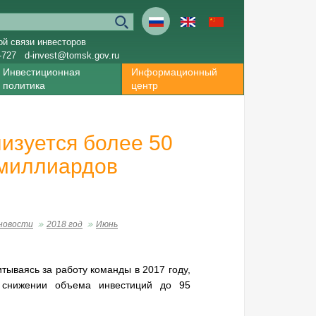
ой связи инвесторов
-727
d-invest@tomsk.gov.ru
Инвестиционная
Информационный
политика
центр
изуется более 50
 миллиардов
новости
2018 год
Июнь
тываясь за работу команды в 2017 году,
 снижении объема инвестиций до 95