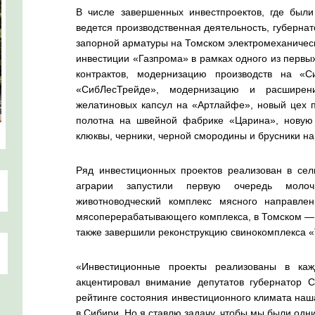
В числе завершенных инвестпроектов, где был
ведется производственная деятельность, губерна
запорной арматуры на Томском электромеханическ
инвестиции «Газпрома» в рамках одного из первы
контрактов, модернизацию производств на «С
«СибЛесТрейде», модернизацию и расширен
желатиновых капсул на «Артлайфе», новый цех п
полотна на швейной фабрике «Царина», новую
клюквы, черники, черной смородины и брусники на
Ряд инвестиционных проектов реализован в сел
аграрии запустили первую очередь мол
животноводческий комплекс мясного направл
мясоперерабатывающего комплекса, в Томском — н
также завершили реконструкцию свинокомплекса 
«Инвестиционные проекты реализованы в ка
акцентировал внимание депутатов губернатор
рейтинге состояния инвестиционного климата наш
в Сибири. Но я ставлю задачу, чтобы мы были одни