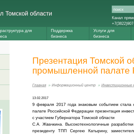
л Томской области
Канал прям
+7(3822)907
раструктура для
Поддержка
Услуги для
неса
бизнеса
бизнеса
Презентация Томской об
промышленной палате
Главная
Информационный центр
Инвестиционные 
13.02.2017
9 февраля 2017 года знаковым событием стала 
палате Российской Федерации презентация инвес
с участием Губернатора Томской области
С.А. Жвачкина. Высокотехнологичные разработк
президенту ТПП Сергею Катырину, заместител