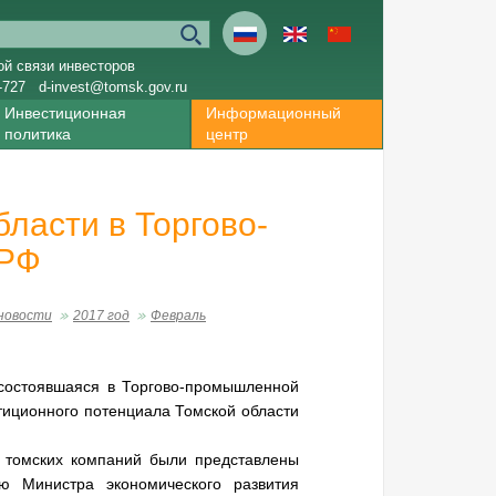
ой связи инвесторов
-727
d-invest@tomsk.gov.ru
Инвестиционная
Информационный
политика
центр
ласти в Торгово-
 РФ
новости
2017 год
Февраль
состоявшаяся в Торгово-промышленной
тиционного потенциала Томской области
и томских компаний были представлены
ю Министра экономического развития