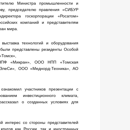
стителю Министра промышленности и
хову, председателю правления «СИБУР
директора госкорпорации «Росатом»
оссийских компаний и представителям
ран мира.
ыставка технологий и оборудования
й были представлены резиденты Особой
«Томск»,
 НПФ «Микран», ООО НПП «Томская
ЭлеСи», ООО «Меднорд-Техника», АО
знакомил участников презентации с
ованием инвестиционного климата,
рассказал о созданных условиях для
й интерес со стороны представителей
ругов как России, так и иностранных