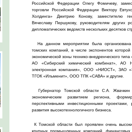
Российской Федерации Олегу Фомичеву, заме
торговли Российской Федерации Виктору Евту
Холдинга» Дмитрию Конову, заместителю ген
Вячеславу Першукову, руководителям других р
дипломатических ведомств нескольких десятков ст
На данном мероприятии была организована в
томских компаний, в числе экспонентов которо
экономической зоны технико-внедренческого типа 
АО «Сибирский химический комбинат», АО
электронная компания», ООО «НИОСТ», ЗАО «
ТГОК «Ильменит», ООО ТПК «САВА» и другие.
Губернатор Томской области С.А. Жвачкин о
экономическим развитием региона, формир
перспективными инвестиционными проектами, 
развития высокотехнологичного бизнеса.
К Томской области был проявлен очень высоки
крупных промышленных компаний, финансовых к