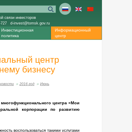
ой связи инвесторов
-727
d-invest@tomsk.gov.ru
Инвестиционная
Информационный
политика
центр
нальный центр
нему бизнесу
новости
2016 год
Июнь
о многофункционального центра «Мои
еральной корпорации по развитию
ность воспользоваться такими услугами