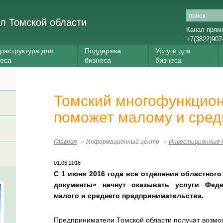
л Томской области
Канал прям
+7(3822)907
раструктура для
Поддержка
Услуги для
неса
бизнеса
бизнеса
Томский многофункцио
поможет малому и сред
Главная
Информационный центр
Инвестиционные 
01.06.2016
С 1 июня 2016 года все отделения областног
документы» начнут оказывать услуги Фед
малого и среднего предпринимательства.
Предприниматели Томской области получат возмож